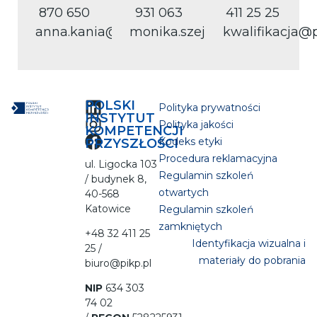
870 650
931 063
411 25 25
anna.kania@pikp.pl
monika.szeja@pikp.pl
kwalifikacja@p
POLSKI
Polityka prywatności
INSTYTUT
Polityka jakości
KOMPETENCJI
Kodeks etyki
PRZYSZŁOŚCI
Procedura reklamacyjna
ul. Ligocka 103
Regulamin szkoleń
/ budynek 8,
otwartych
40-568
Katowice
Regulamin szkoleń
zamkniętych
+48 32 411 25
Identyfikacja wizualna i
25 /
materiały do pobrania
biuro@pikp.pl
NIP
634 303
74 02